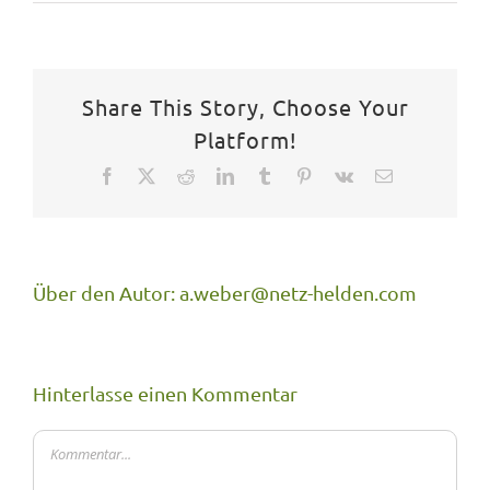
Share This Story, Choose Your
Platform!
Facebook
X
Reddit
LinkedIn
Tumblr
Pinterest
Vk
E-
Mail
Über den Autor:
a.weber@netz-helden.com
Hinterlasse einen Kommentar
Kommentar