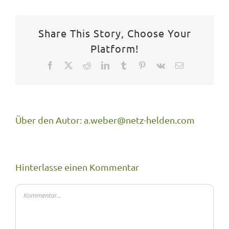
Share This Story, Choose Your
Platform!
Facebook
X
Reddit
LinkedIn
Tumblr
Pinterest
Vk
E-
Mail
Über den Autor:
a.weber@netz-helden.com
Hinterlasse einen Kommentar
Kommentar