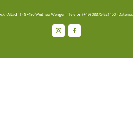
 · Altach 1 · 87480 Weitnau Wengen · Telefon (+49) 08375-921450 ·
Datensc
Instagram
Facebook