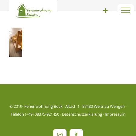
Zum
Kizi1
Inhalt
springen
© 2019-
Ferienwohnung Böck · Altach 1 · 87480 Weitnau Wengen ·
Telefon (+49) 08375-921450 ·
Datenschutzerklärung
·
Impressum