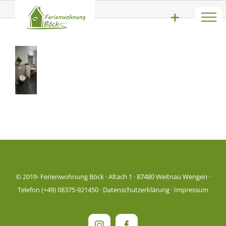
Zum
Bad1
Inhalt
springen
© 2019-
Ferienwohnung Böck · Altach 1 · 87480 Weitnau Wengen ·
Telefon (+49) 08375-921450 ·
Datenschutzerklärung
·
Impressum